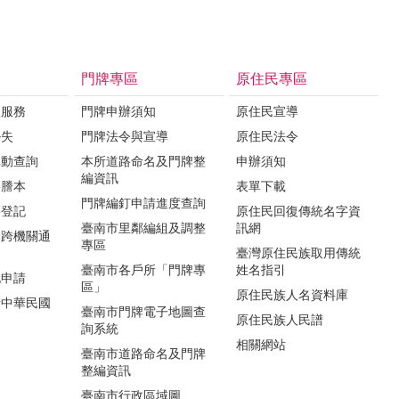
門牌專區
原住民專區
政服務
門牌申辦須知
原住民宣導
掛失
門牌法令與宣導
原住民法令
異動查詢
本所道路命名及門牌整
申辦須知
編資訊
籍謄本
表單下載
門牌編釘申請進度查詢
籍登記
原住民回復傳統名字資
臺南市里鄰編組及調整
訊網
動跨機關通
專區
臺灣原住民族取用傳統
臺南市各戶所「門牌專
姓名指引
記申請
區」
原住民族人名資料庫
請中華民國
臺南市門牌電子地圖查
原住民族人民譜
詢系統
相關網站
臺南市道路命名及門牌
整編資訊
臺南市行政區域圖