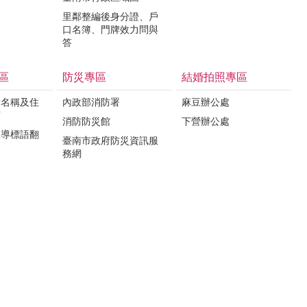
里鄰整編後身分證、戶
口名簿、門牌效力問與
答
區
防災專區
結婚拍照專區
所名稱及住
內政部消防署
麻豆辦公處
言
消防防災館
下營辦公處
宣導標語翻
臺南市政府防災資訊服
務網