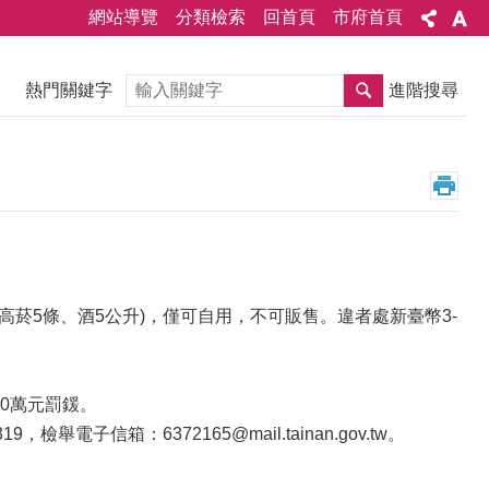
網站導覽
分類檢索
回首頁
市府首頁
搜尋
熱門關鍵字
進階搜尋
高菸5條、酒5公升)，僅可自用，不可販售。違者處新臺幣3-
00萬元罰鍰。
子信箱：6372165@mail.tainan.gov.tw。