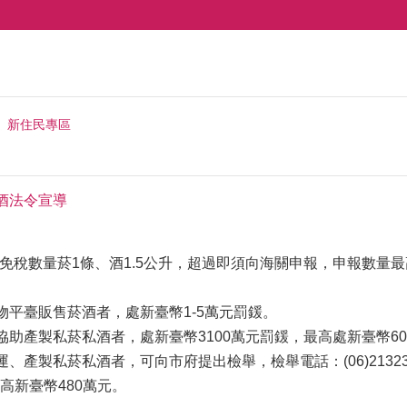
新住民專區
酒法令宣導
(免稅數量菸1條、酒1.5公升，超過即須向海關申報，申報數量最
物平臺販售菸酒者，處新臺幣1-5萬元罰鍰。
協助產製私菸私酒者，處新臺幣3100萬元罰鍰，最高處新臺幣6
產製私菸私酒者，可向市府提出檢舉，檢舉電話：(06)2132319，檢舉電
高新臺幣480萬元。