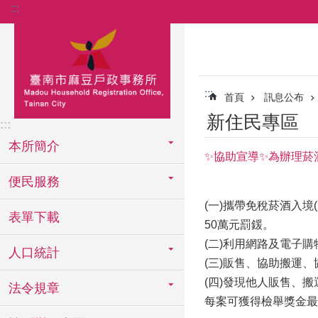
:::
跳到主要內容區塊
:::
首頁
訊息公布
新住民專區
:::
本所簡介
✨協助宣導✨為辦理菸
便民服務
(一)攜帶免稅菸酒入境
表單下載
50萬元罰鍰。
(二)利用網路及電子購
人口統計
(三)販售、協助搬運、
(四)發現他人販售、搬運、
法令規章
每案可獲得檢舉獎金最