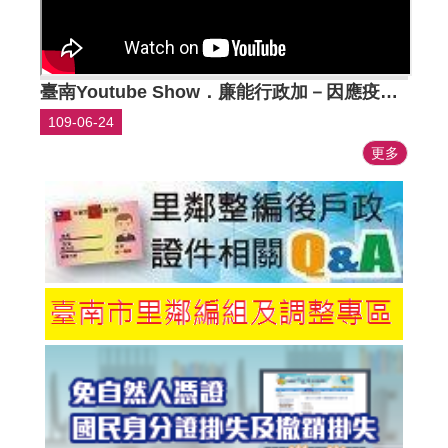
臺南Youtube Show．廉能行政加－因應疫情擴大急難紓困方案
109-06-24
更多