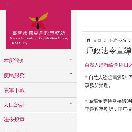
:::
跳到主要內容區塊
:::
首頁
訊息公布
戶政法令宣導
:::
本所簡介
自然人憑證續卡 即日
便民服務
✨自然人憑證屆滿5年
事務所辦理。
表單下載
✨為縮短等待及接觸時
人口統計
至戶政事務所，即可掃
法令規章