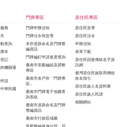
門牌專區
原住民專區
政服務
門牌申辦須知
原住民宣導
掛失
門牌法令與宣導
原住民法令
異動查詢
本所道路命名及門牌整
申辦須知
編資訊
籍謄本
表單下載
門牌編釘申請進度查詢
籍登記
原住民回復傳統名字資
臺南市里鄰編組及調整
訊網
動跨機關通
專區
臺灣原住民族取用傳統
臺南市各戶所「門牌專
姓名指引
記申請
區」
原住民族人名資料庫
請中華民國
臺南市門牌電子地圖查
原住民族人民譜
詢系統
相關網站
臺南市道路命名及門牌
整編資訊
臺南市行政區域圖
里鄰整編後身分證、戶