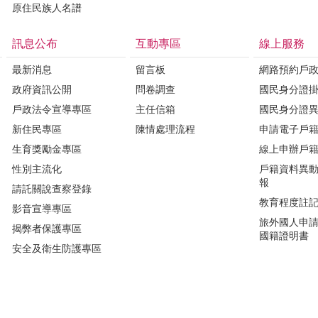
原住民族人名譜
訊息公布
互動專區
線上服務
最新消息
留言板
網路預約戶
政府資訊公開
問卷調查
國民身分證
戶政法令宣導專區
主任信箱
國民身分證
新住民專區
陳情處理流程
申請電子戶
生育獎勵金專區
線上申辦戶
性別主流化
戶籍資料異
報
請託關說查察登錄
教育程度註
影音宣導專區
旅外國人申
揭弊者保護專區
國籍證明書
安全及衛生防護專區